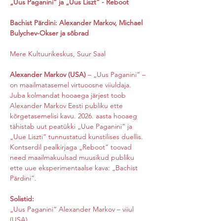
„Uus Paganini“ ja „Uus Liszt“ - Reboot
Bachist Pärdini: Alexander Markov, Michael 
Bulychev-Okser ja sõbrad
Mere Kultuurikeskus, Suur Saal
Alexander Markov (USA)
 – „Uus Paganini“ – 
on maailmatasemel virtuoosne viiuldaja. 
Juba kolmandat hooaega järjest toob 
Alexander Markov Eesti publiku ette 
kõrgetasemelisi kavu. 2026. aasta hooaeg 
tähistab uut peatükki „Uue Paganini“ ja 
„Uue Liszti“ tunnustatud kunstilises duellis. 
Kontserdil pealkirjaga „Reboot“ toovad 
need maailmakuulsad muusikud publiku 
ette uue eksperimentaalse kava: „Bachist 
Pärdini“.
Solistid:
„Uus Paganini“ Alexander Markov – viiul 
(USA)