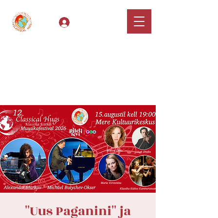
Log In
Classical Hugs -
International Music
Festival & Concert Series
Apply
''Uus Paganini'' ja