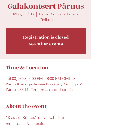
Galakontsert Pärnus
Mon, Jul 03
  |  
Pärnu Kuninga Tänava
Põhikool
Registration is closed
See other events
Time & Location
Jul 03, 2023, 7:00 PM – 8:30 PM GMT+3
Pärnu Kuninga Tänava Põhikool, Kuninga 29,
Pärnu, 80014 Pärnu maakond, Estonia
About the event
"Klassika Kütkes" rahvusvaheline 
muusikafestival Eestis. 