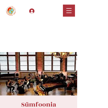
Log In
Classical Hugs -
International Music
Festival & Concert Series
Apply
Sümfoonia