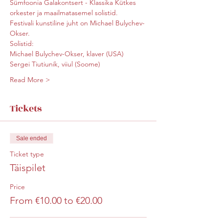
Sümfoonia Galakontsert - Klassika Kütkes 
orkester ja maailmatasemel solistid.
Festivali kunstiline juht on Michael Bulychev-
Okser.
Solistid: 
Michael Bulychev-Okser, klaver (USA) 
Sergei Tiutiunik, viiul (Soome)
Read More >
Tickets
Sale ended
Ticket type
Täispilet
Price
From €10.00 to €20.00