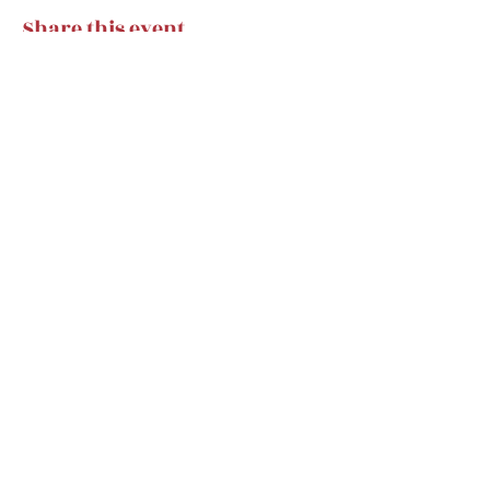
Share this event
Subscribe Form
Submit
classicalhugs@gmail.com
classicalhugsfans@gmail.com