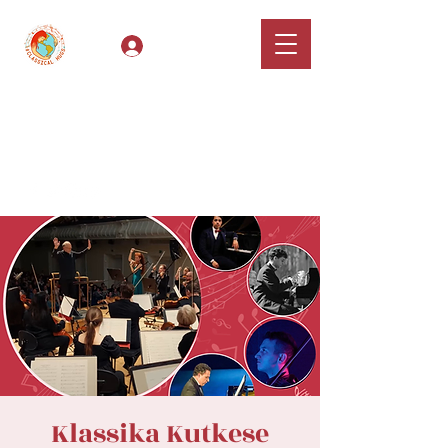
Log In
Classical Hugs -
International Music
Festival & Concert Series
Apply
Klassika Kutkese