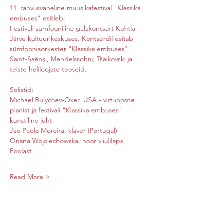
11. rahvusvaheline muusikafestival "Klassika 
embuses" esitleb:
Festivali sümfooniline galakontsert Kohtla-
Järve kultuurikeskuses. Kontserdil esitab 
sümfooniaorkester "Klassika embuses" 
Saint-Saënsi, Mendelssohni, Tšaikovski ja 
teiste heliloojate teoseid.
Solistid:
Michael Bulychev-Oxer, USA - virtuoosne 
pianist ja festivali "Klassika embuses" 
kunstiline juht
Jao Paolo Moreira, klaver (Portugal)
Oriana Wojciechowska, noor viiulilaps 
Poolast
Read More >