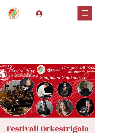
Log In
Classical Hugs -
International Music
Festival & Concert Series
Apply
Festivali Orkestrigala