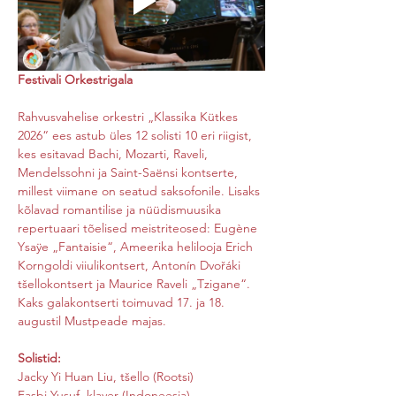
Festivali Orkestrigala
Rahvusvahelise orkestri „Klassika Kütkes 
2026“ ees astub üles 12 solisti 10 eri riigist, 
kes esitavad Bachi, Mozarti, Raveli, 
Mendelssohni ja Saint-Saënsi kontserte, 
millest viimane on seatud saksofonile. Lisaks 
kõlavad romantilise ja nüüdismuusika 
repertuaari tõelised meistriteosed: Eugène 
Ysaÿe „Fantaisie“, Ameerika helilooja Erich 
Korngoldi viiulikontsert, Antonín Dvořáki 
tšellokontsert ja Maurice Raveli „Tzigane“. 
Kaks galakontserti toimuvad 17. ja 18. 
augustil Mustpeade majas.
Solistid:
Jacky Yi Huan Liu, tšello (Rootsi)
Fasbi Yusuf, klaver (Indoneesia)