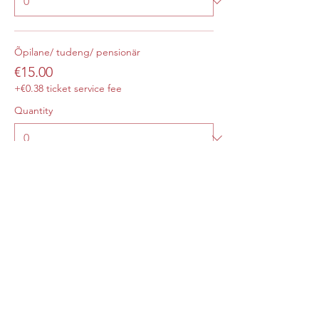
Õpilane/ tudeng/ pensionär
€15.00
+€0.38 ticket service fee
Quantity
Total
€0.00
Checkout
Share this event